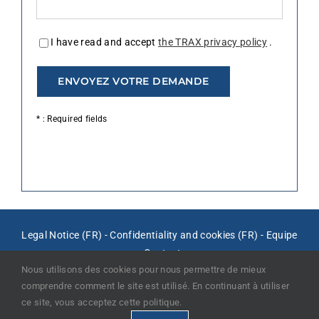
I have read and accept
the TRAX privacy policy
.
* : Required fields
Legal Notice (FR)
-
Confidentiality and cookies (FR)
-
Equipe
-
Contact
Nous utilisons des cookies pour nous permettre de mieux
comprendre comment le site est utilisé. En continuant à utiliser
ce site, vous acceptez cette politique.