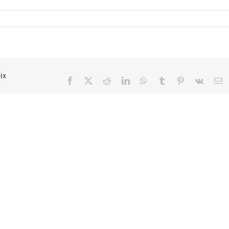
ix
Facebook
X
Reddit
LinkedIn
WhatsApp
Tumblr
Pinterest
Vk
E