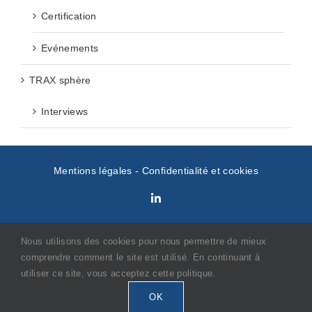
Certification
Evénements
TRAX sphère
Interviews
Mentions légales
-
Confidentialité et cookies
Nous utilisons des cookies pour nous permettre de mieux
comprendre comment le site est utilisé. En continuant à
Contact
utiliser ce site, vous acceptez cette politique.
Demandez un devis
OK